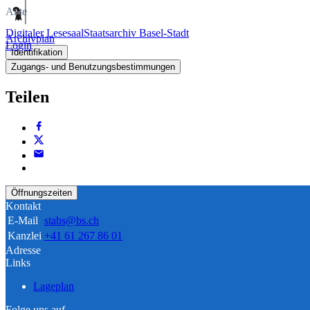
Akte
Digitaler Lesesaal
Staatsarchiv Basel-Stadt
Archivplan
Login
Identifikation
Zugangs- und Benutzungsbestimmungen
Teilen
Öffnungszeiten
Kontakt
E-Mail
stabs@bs.ch
Kanzlei
+41 61 267 86 01
Adresse
Links
Lageplan
Folge uns auf