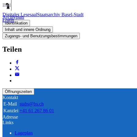
Bild
Digitaler Lesesaal
Staatsarchiv Basel-Stadt
Archivplan
Login
Identifikation
Inhalt und innere Ordnung
Zugangs- und Benutzungsbestimmungen
Teilen
Öffnungszeiten
Kontakt
E-Mail
stabs@bs.ch
Kanzlei
+41 61 267 86 01
Adresse
Links
Lageplan