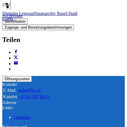
Bild
Digitaler Lesesaal
Staatsarchiv Basel-Stadt
Archivplan
Login
Identifikation
Zugangs- und Benutzungsbestimmungen
Teilen
Öffnungszeiten
Kontakt
E-Mail
stabs@bs.ch
Kanzlei
+41 61 267 86 01
Adresse
Links
Lageplan
Folge uns auf