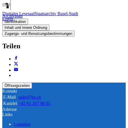
Bild
Digitaler Lesesaal
Staatsarchiv Basel-Stadt
Archivplan
Login
Identifikation
Inhalt und innere Ordnung
Zugangs- und Benutzungsbestimmungen
Teilen
Öffnungszeiten
Kontakt
E-Mail
stabs@bs.ch
Kanzlei
+41 61 267 86 01
Adresse
Links
Lageplan