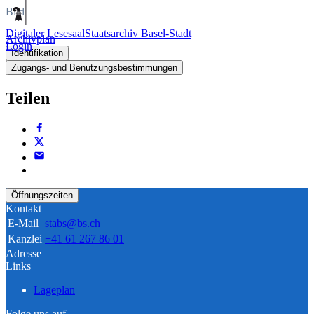
Bild
Digitaler Lesesaal
Staatsarchiv Basel-Stadt
Archivplan
Login
Identifikation
Zugangs- und Benutzungsbestimmungen
Teilen
Öffnungszeiten
Kontakt
E-Mail
stabs@bs.ch
Kanzlei
+41 61 267 86 01
Adresse
Links
Lageplan
Folge uns auf