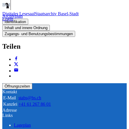
Bild
Digitaler Lesesaal
Staatsarchiv Basel-Stadt
Archivplan
Login
Identifikation
Inhalt und innere Ordnung
Zugangs- und Benutzungsbestimmungen
Teilen
Öffnungszeiten
Kontakt
E-Mail
stabs@bs.ch
Kanzlei
+41 61 267 86 01
Adresse
Links
Lageplan