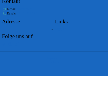
Kontakt
E-Mail
stabs@bs.ch
Kanzlei
+41 61 267 86 01
Adresse
Links
Lageplan
Folge uns auf
Impressum
Disclaimer