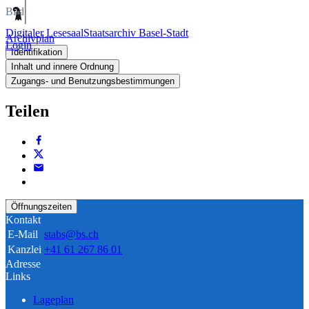
Bild
Digitaler Lesesaal
Staatsarchiv Basel-Stadt
Archivplan
Login
Identifikation
Inhalt und innere Ordnung
Zugangs- und Benutzungsbestimmungen
Teilen
Öffnungszeiten
Kontakt
E-Mail
stabs@bs.ch
Kanzlei
+41 61 267 86 01
Adresse
Links
Lageplan