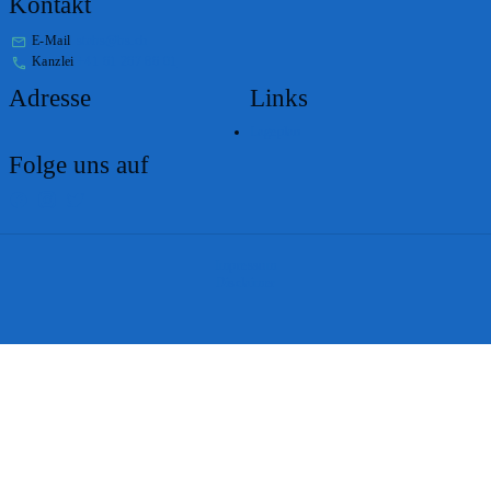
Kontakt
E-Mail
stabs@bs.ch
Kanzlei
+41 61 267 86 01
Adresse
Links
Lageplan
Folge uns auf
Impressum
Disclaimer