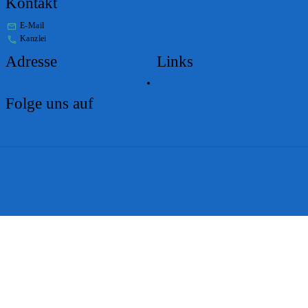
Kontakt
E-Mail
stabs@bs.ch
Kanzlei
+41 61 267 86 01
Adresse
Links
Lageplan
Folge uns auf
Impressum
Disclaimer