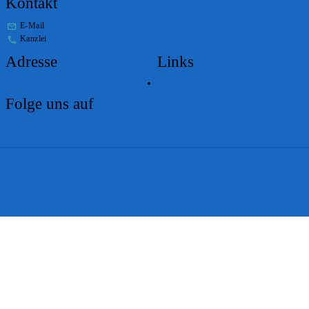
Kontakt
E-Mail
stabs@bs.ch
Kanzlei
+41 61 267 86 01
Adresse
Links
Lageplan
Folge uns auf
Impressum
Disclaimer