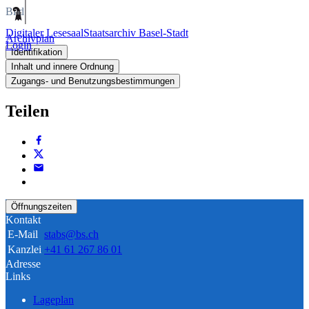
Bild
Digitaler Lesesaal
Staatsarchiv Basel-Stadt
Archivplan
Login
Identifikation
Inhalt und innere Ordnung
Zugangs- und Benutzungsbestimmungen
Teilen
Öffnungszeiten
Kontakt
E-Mail
stabs@bs.ch
Kanzlei
+41 61 267 86 01
Adresse
Links
Lageplan