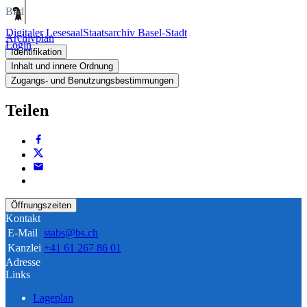
Bild
Digitaler Lesesaal
Staatsarchiv Basel-Stadt
Archivplan
Login
Identifikation
Inhalt und innere Ordnung
Zugangs- und Benutzungsbestimmungen
Teilen
Öffnungszeiten
Kontakt
E-Mail
stabs@bs.ch
Kanzlei
+41 61 267 86 01
Adresse
Links
Lageplan