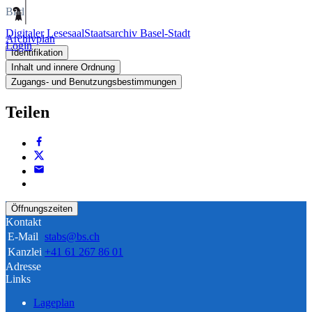
Bild
Digitaler Lesesaal
Staatsarchiv Basel-Stadt
Archivplan
Login
Identifikation
Inhalt und innere Ordnung
Zugangs- und Benutzungsbestimmungen
Teilen
Öffnungszeiten
Kontakt
E-Mail
stabs@bs.ch
Kanzlei
+41 61 267 86 01
Adresse
Links
Lageplan