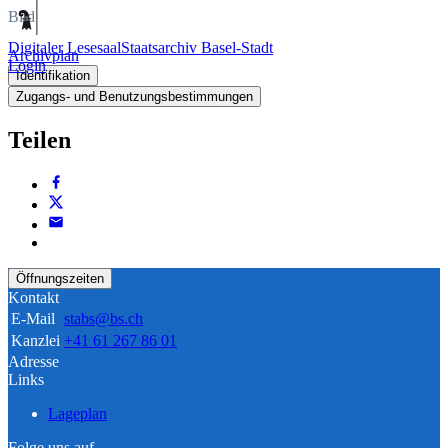
Bild
Digitaler Lesesaal
Staatsarchiv Basel-Stadt
Archivplan
Login
Identifikation
Zugangs- und Benutzungsbestimmungen
Teilen
Öffnungszeiten
Kontakt
E-Mail
stabs@bs.ch
Kanzlei
+41 61 267 86 01
Adresse
Links
Lageplan
Folge uns auf