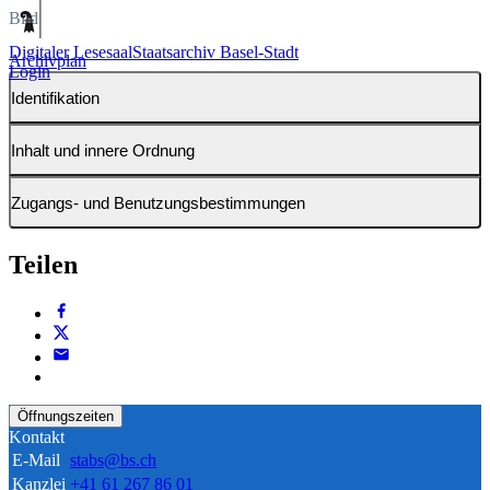
Bild
Digitaler Lesesaal
Staatsarchiv Basel-Stadt
Archivplan
Login
Identifikation
Inhalt und innere Ordnung
Zugangs- und Benutzungsbestimmungen
Teilen
Öffnungszeiten
Kontakt
E-Mail
stabs@bs.ch
Kanzlei
+41 61 267 86 01