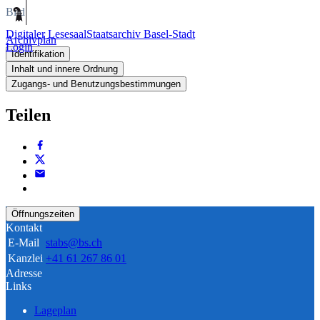
Bild
Digitaler Lesesaal
Staatsarchiv Basel-Stadt
Archivplan
Login
Identifikation
Inhalt und innere Ordnung
Zugangs- und Benutzungsbestimmungen
Teilen
Öffnungszeiten
Kontakt
E-Mail
stabs@bs.ch
Kanzlei
+41 61 267 86 01
Adresse
Links
Lageplan