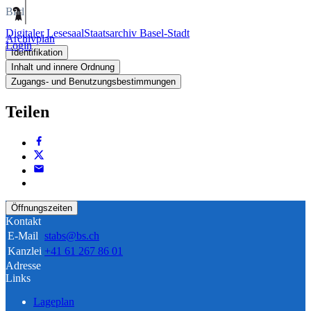
Bild
Digitaler Lesesaal
Staatsarchiv Basel-Stadt
Archivplan
Login
Identifikation
Inhalt und innere Ordnung
Zugangs- und Benutzungsbestimmungen
Teilen
Öffnungszeiten
Kontakt
E-Mail
stabs@bs.ch
Kanzlei
+41 61 267 86 01
Adresse
Links
Lageplan