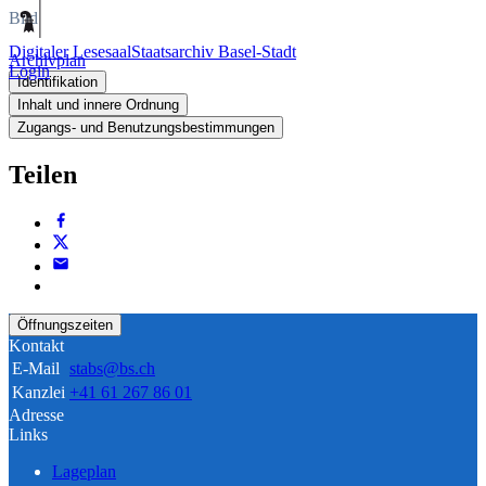
Bild
Digitaler Lesesaal
Staatsarchiv Basel-Stadt
Archivplan
Login
Identifikation
Inhalt und innere Ordnung
Zugangs- und Benutzungsbestimmungen
Teilen
Öffnungszeiten
Kontakt
E-Mail
stabs@bs.ch
Kanzlei
+41 61 267 86 01
Adresse
Links
Lageplan