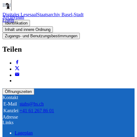
Bild
Digitaler Lesesaal
Staatsarchiv Basel-Stadt
Archivplan
Login
Identifikation
Inhalt und innere Ordnung
Zugangs- und Benutzungsbestimmungen
Teilen
Öffnungszeiten
Kontakt
E-Mail
stabs@bs.ch
Kanzlei
+41 61 267 86 01
Adresse
Links
Lageplan