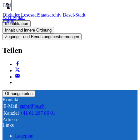
Bild
Digitaler Lesesaal
Staatsarchiv Basel-Stadt
Archivplan
Login
Identifikation
Inhalt und innere Ordnung
Zugangs- und Benutzungsbestimmungen
Teilen
Öffnungszeiten
Kontakt
E-Mail
stabs@bs.ch
Kanzlei
+41 61 267 86 01
Adresse
Links
Lageplan