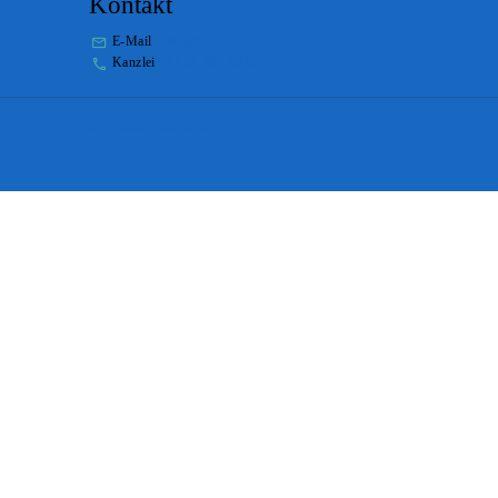
Kontakt
E-Mail
stabs@bs.ch
Kanzlei
+41 61 267 86 01
Impressum
Disclaimer