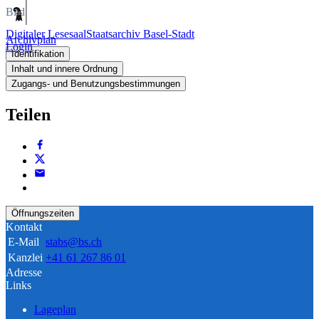
Bild
Digitaler Lesesaal
Staatsarchiv Basel-Stadt
Archivplan
Login
Identifikation
Inhalt und innere Ordnung
Zugangs- und Benutzungsbestimmungen
Teilen
Öffnungszeiten
Kontakt
E-Mail
stabs@bs.ch
Kanzlei
+41 61 267 86 01
Adresse
Links
Lageplan