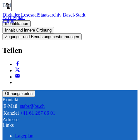
Bild
Digitaler Lesesaal
Staatsarchiv Basel-Stadt
Archivplan
Login
Identifikation
Inhalt und innere Ordnung
Zugangs- und Benutzungsbestimmungen
Teilen
Öffnungszeiten
Kontakt
E-Mail
stabs@bs.ch
Kanzlei
+41 61 267 86 01
Adresse
Links
Lageplan