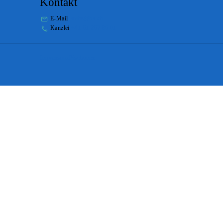
Kontakt
E-Mail
stabs@bs.ch
Kanzlei
+41 61 267 86 01
Impressum
Disclaimer