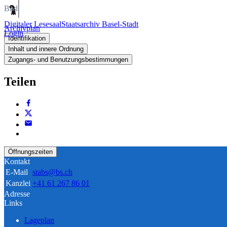
Bild
Digitaler Lesesaal
Staatsarchiv Basel-Stadt
Archivplan
Login
Identifikation
Inhalt und innere Ordnung
Zugangs- und Benutzungsbestimmungen
Teilen
Öffnungszeiten
Kontakt
E-Mail
stabs@bs.ch
Kanzlei
+41 61 267 86 01
Adresse
Links
Lageplan