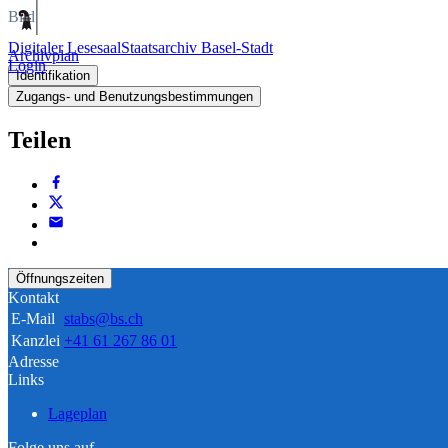
Bild
Digitaler Lesesaal
Staatsarchiv Basel-Stadt
Archivplan
Login
Identifikation
Zugangs- und Benutzungsbestimmungen
Teilen
Öffnungszeiten
Kontakt
E-Mail
stabs@bs.ch
Kanzlei
+41 61 267 86 01
Adresse
Links
Lageplan
Folge uns auf