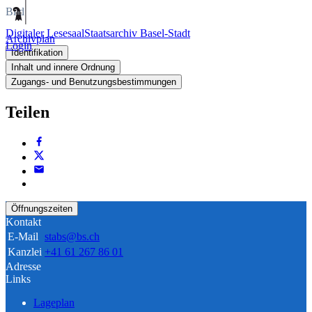
Bild
Digitaler Lesesaal
Staatsarchiv Basel-Stadt
Archivplan
Login
Identifikation
Inhalt und innere Ordnung
Zugangs- und Benutzungsbestimmungen
Teilen
Öffnungszeiten
Kontakt
E-Mail
stabs@bs.ch
Kanzlei
+41 61 267 86 01
Adresse
Links
Lageplan