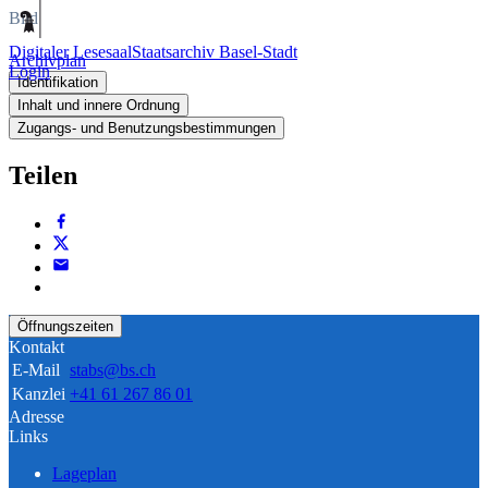
Bild
Digitaler Lesesaal
Staatsarchiv Basel-Stadt
Archivplan
Login
Identifikation
Inhalt und innere Ordnung
Zugangs- und Benutzungsbestimmungen
Teilen
Öffnungszeiten
Kontakt
E-Mail
stabs@bs.ch
Kanzlei
+41 61 267 86 01
Adresse
Links
Lageplan