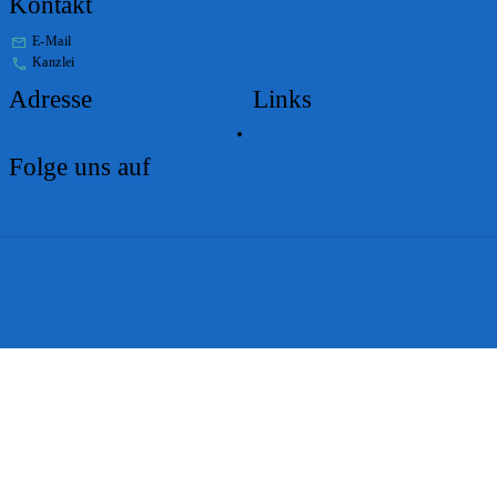
Kontakt
E-Mail
stabs@bs.ch
Kanzlei
+41 61 267 86 01
Adresse
Links
Lageplan
Folge uns auf
Impressum
Disclaimer