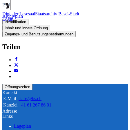
Bild
Digitaler Lesesaal
Staatsarchiv Basel-Stadt
Archivplan
Login
Identifikation
Inhalt und innere Ordnung
Zugangs- und Benutzungsbestimmungen
Teilen
Öffnungszeiten
Kontakt
E-Mail
stabs@bs.ch
Kanzlei
+41 61 267 86 01
Adresse
Links
Lageplan