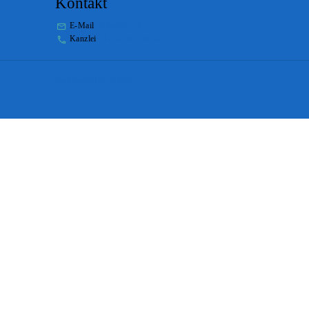
Kontakt
E-Mail
stabs@bs.ch
Kanzlei
+41 61 267 86 01
Impressum
Disclaimer