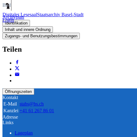
Bild
Digitaler Lesesaal
Staatsarchiv Basel-Stadt
Archivplan
Login
Identifikation
Inhalt und innere Ordnung
Zugangs- und Benutzungsbestimmungen
Teilen
Öffnungszeiten
Kontakt
E-Mail
stabs@bs.ch
Kanzlei
+41 61 267 86 01
Adresse
Links
Lageplan