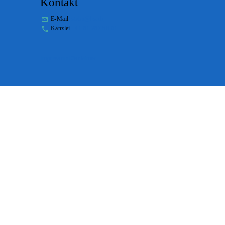
Kontakt
E-Mail
stabs@bs.ch
Kanzlei
+41 61 267 86 01
Impressum
Disclaimer