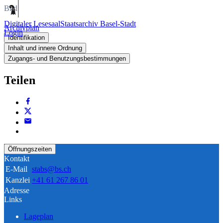
Bild
Digitaler Lesesaal
Staatsarchiv Basel-Stadt
Archivplan
Login
Identifikation
Inhalt und innere Ordnung
Zugangs- und Benutzungsbestimmungen
Teilen
Öffnungszeiten
Kontakt
E-Mail
stabs@bs.ch
Kanzlei
+41 61 267 86 01
Adresse
Links
Lageplan