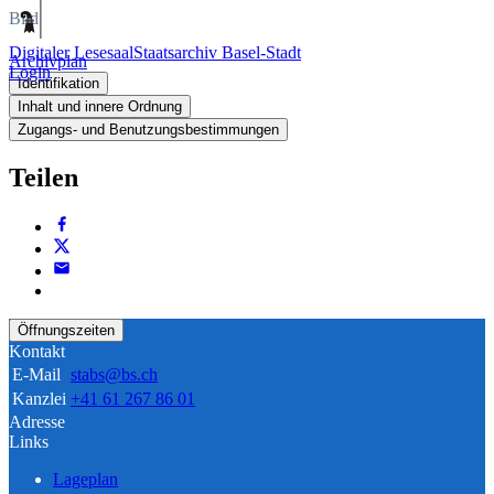
Bild
Digitaler Lesesaal
Staatsarchiv Basel-Stadt
Archivplan
Login
Identifikation
Inhalt und innere Ordnung
Zugangs- und Benutzungsbestimmungen
Teilen
Öffnungszeiten
Kontakt
E-Mail
stabs@bs.ch
Kanzlei
+41 61 267 86 01
Adresse
Links
Lageplan