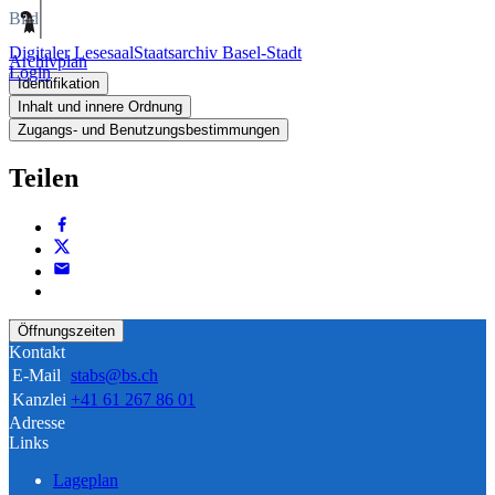
Bild
Digitaler Lesesaal
Staatsarchiv Basel-Stadt
Archivplan
Login
Identifikation
Inhalt und innere Ordnung
Zugangs- und Benutzungsbestimmungen
Teilen
Öffnungszeiten
Kontakt
E-Mail
stabs@bs.ch
Kanzlei
+41 61 267 86 01
Adresse
Links
Lageplan