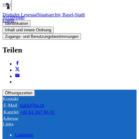
Bild
Digitaler Lesesaal
Staatsarchiv Basel-Stadt
Archivplan
Login
Identifikation
Inhalt und innere Ordnung
Zugangs- und Benutzungsbestimmungen
Teilen
Öffnungszeiten
Kontakt
E-Mail
stabs@bs.ch
Kanzlei
+41 61 267 86 01
Adresse
Links
Lageplan