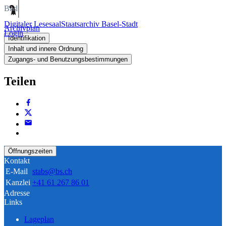
Bild
Digitaler Lesesaal
Staatsarchiv Basel-Stadt
Archivplan
Login
Identifikation
Inhalt und innere Ordnung
Zugangs- und Benutzungsbestimmungen
Teilen
Öffnungszeiten
Kontakt
E-Mail
stabs@bs.ch
Kanzlei
+41 61 267 86 01
Adresse
Links
Lageplan