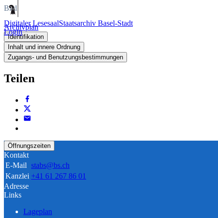
Bild
Digitaler Lesesaal
Staatsarchiv Basel-Stadt
Archivplan
Login
Identifikation
Inhalt und innere Ordnung
Zugangs- und Benutzungsbestimmungen
Teilen
Öffnungszeiten
Kontakt
E-Mail
stabs@bs.ch
Kanzlei
+41 61 267 86 01
Adresse
Links
Lageplan