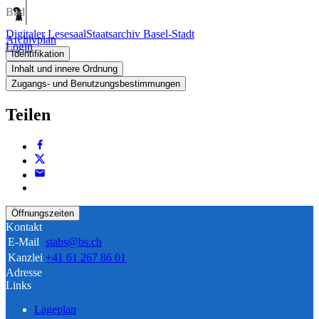
Bild
Digitaler Lesesaal
Staatsarchiv Basel-Stadt
Archivplan
Login
Identifikation
Inhalt und innere Ordnung
Zugangs- und Benutzungsbestimmungen
Teilen
Öffnungszeiten
Kontakt
E-Mail
stabs@bs.ch
Kanzlei
+41 61 267 86 01
Adresse
Links
Lageplan