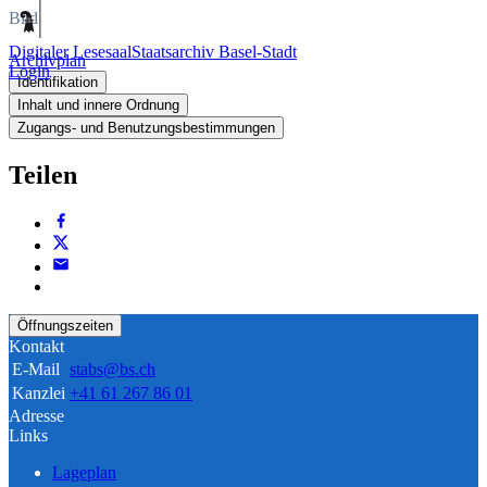
Bild
Digitaler Lesesaal
Staatsarchiv Basel-Stadt
Archivplan
Login
Identifikation
Inhalt und innere Ordnung
Zugangs- und Benutzungsbestimmungen
Teilen
Öffnungszeiten
Kontakt
E-Mail
stabs@bs.ch
Kanzlei
+41 61 267 86 01
Adresse
Links
Lageplan