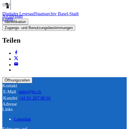
Bild
Digitaler Lesesaal
Staatsarchiv Basel-Stadt
Archivplan
Login
Identifikation
Zugangs- und Benutzungsbestimmungen
Teilen
Öffnungszeiten
Kontakt
E-Mail
stabs@bs.ch
Kanzlei
+41 61 267 86 01
Adresse
Links
Lageplan
Folge uns auf