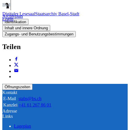
Bild
Digitaler Lesesaal
Staatsarchiv Basel-Stadt
Archivplan
Login
Identifikation
Inhalt und innere Ordnung
Zugangs- und Benutzungsbestimmungen
Teilen
Öffnungszeiten
Kontakt
E-Mail
stabs@bs.ch
Kanzlei
+41 61 267 86 01
Adresse
Links
Lageplan