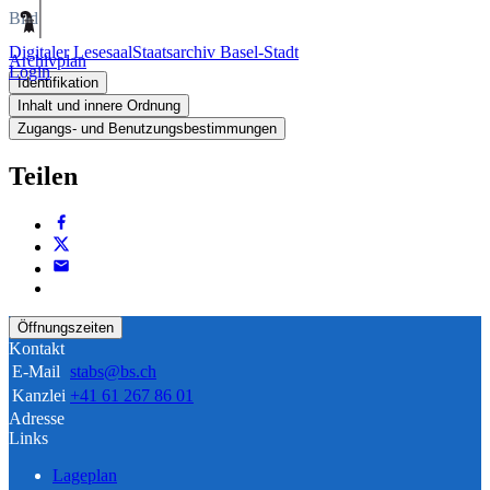
Bild
Digitaler Lesesaal
Staatsarchiv Basel-Stadt
Archivplan
Login
Identifikation
Inhalt und innere Ordnung
Zugangs- und Benutzungsbestimmungen
Teilen
Öffnungszeiten
Kontakt
E-Mail
stabs@bs.ch
Kanzlei
+41 61 267 86 01
Adresse
Links
Lageplan