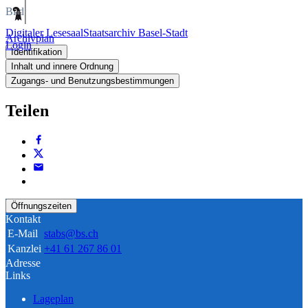
Bild
Digitaler Lesesaal
Staatsarchiv Basel-Stadt
Archivplan
Login
Identifikation
Inhalt und innere Ordnung
Zugangs- und Benutzungsbestimmungen
Teilen
Öffnungszeiten
Kontakt
E-Mail
stabs@bs.ch
Kanzlei
+41 61 267 86 01
Adresse
Links
Lageplan