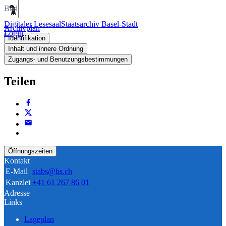
Bild
Digitaler Lesesaal
Staatsarchiv Basel-Stadt
Archivplan
Login
Identifikation
Inhalt und innere Ordnung
Zugangs- und Benutzungsbestimmungen
Teilen
Öffnungszeiten
Kontakt
E-Mail
stabs@bs.ch
Kanzlei
+41 61 267 86 01
Adresse
Links
Lageplan