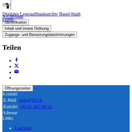
Bild
Digitaler Lesesaal
Staatsarchiv Basel-Stadt
Archivplan
Login
Identifikation
Inhalt und innere Ordnung
Zugangs- und Benutzungsbestimmungen
Teilen
Öffnungszeiten
Kontakt
E-Mail
stabs@bs.ch
Kanzlei
+41 61 267 86 01
Adresse
Links
Lageplan