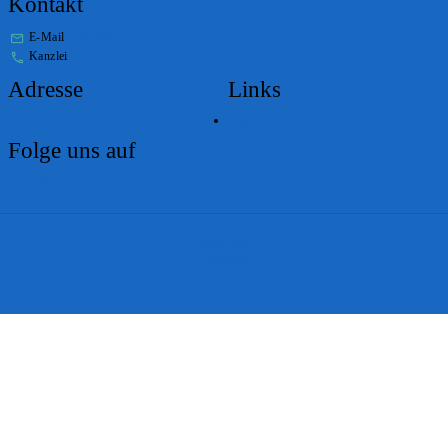
Kontakt
E-Mail
stabs@bs.ch
Kanzlei
+41 61 267 86 01
Adresse
Links
Lageplan
Folge uns auf
Impressum
Disclaimer