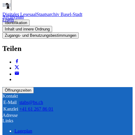
Bild
Digitaler Lesesaal
Staatsarchiv Basel-Stadt
Archivplan
Login
Identifikation
Inhalt und innere Ordnung
Zugangs- und Benutzungsbestimmungen
Teilen
Öffnungszeiten
Kontakt
E-Mail
stabs@bs.ch
Kanzlei
+41 61 267 86 01
Adresse
Links
Lageplan